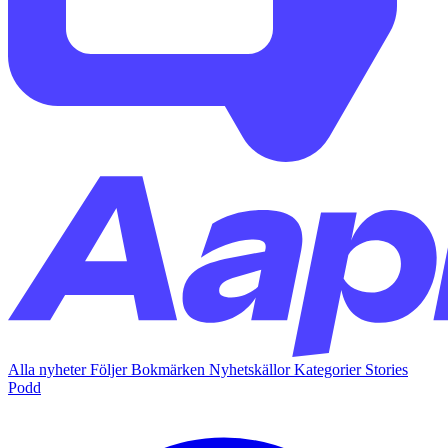
Alla nyheter
Följer
Bokmärken
Nyhetskällor
Kategorier
Stories
Podd