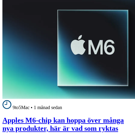
9to5Mac
•
1 månad sedan
Apples M6-chip kan hoppa över många
nya produkter, här är vad som ryktas