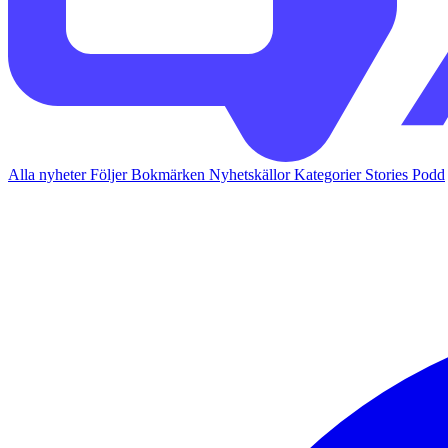
Alla nyheter
Följer
Bokmärken
Nyhetskällor
Kategorier
Stories
Podd