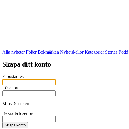
Alla nyheter
Följer
Bokmärken
Nyhetskällor
Kategorier
Stories
Podd
Skapa ditt konto
E-postadress
Lösenord
Minst 6 tecken
Bekräfta lösenord