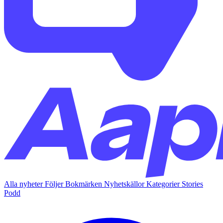
Alla nyheter
Följer
Bokmärken
Nyhetskällor
Kategorier
Stories
Podd