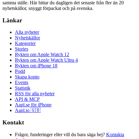
samma ställe. Här hittar du dagligen det senaste från fler än 20
nyhetskällor, snyggt förpackat och på svenska.
Länkar
Alla nyheter
Nyhetskällor
Kategorier
Stories
Rykten om Apple Watch 12
Rykten om Apple Watch Ultra 4
Rykten om iPhone 18
Podd
Skapa konto
Events
Statistik
RSS för alla nyheter
API & MCP
Aapl.se för iPhone
Aapl.io 🇬🇧
Kontakt
Frågor, funderinger eller vill du bara säga hej?
Kontakta