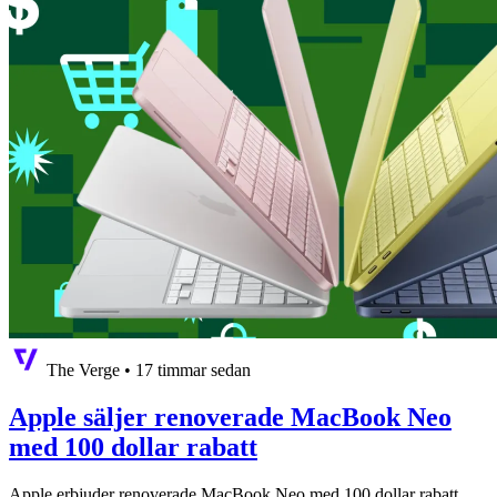
The Verge
•
17 timmar sedan
Apple säljer renoverade MacBook Neo
med 100 dollar rabatt
Apple erbjuder renoverade MacBook Neo med 100 dollar rabatt,