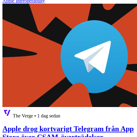
Apple Interoperability
The Verge
•
1 dag sedan
Apple drog kortvarigt Telegram från App
Store över CSAM-överträdelser