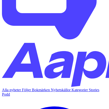
Alla nyheter
Följer
Bokmärken
Nyhetskällor
Kategorier
Stories
Podd