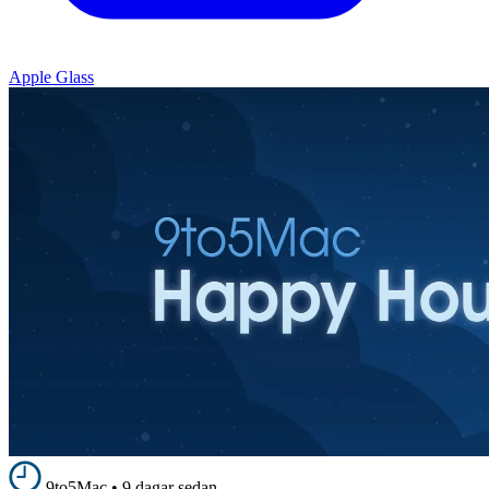
Apple Glass
9to5Mac
•
9 dagar sedan