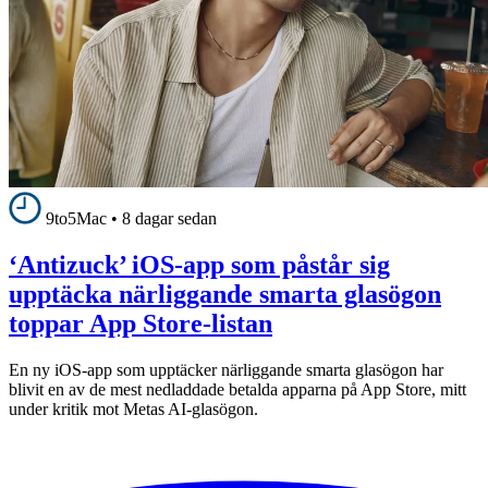
9to5Mac
•
8 dagar sedan
‘Antizuck’ iOS-app som påstår sig
upptäcka närliggande smarta glasögon
toppar App Store-listan
En ny iOS-app som upptäcker närliggande smarta glasögon har
blivit en av de mest nedladdade betalda apparna på App Store, mitt
under kritik mot Metas AI-glasögon.