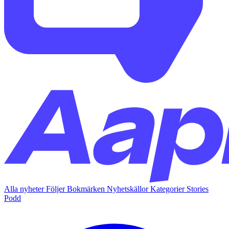
Alla nyheter
Följer
Bokmärken
Nyhetskällor
Kategorier
Stories
Podd