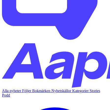
Alla nyheter
Följer
Bokmärken
Nyhetskällor
Kategorier
Stories
Podd