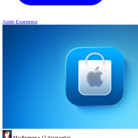
Apple Experience
MacRumors
•
17 dagar sedan