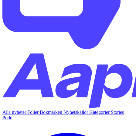
Alla nyheter
Följer
Bokmärken
Nyhetskällor
Kategorier
Stories
Podd