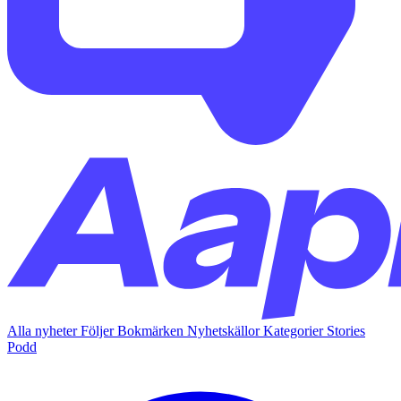
Alla nyheter
Följer
Bokmärken
Nyhetskällor
Kategorier
Stories
Podd