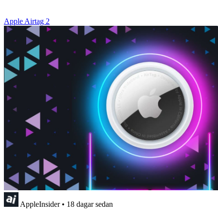
Apple Airtag 2
AppleInsider
•
18 dagar sedan