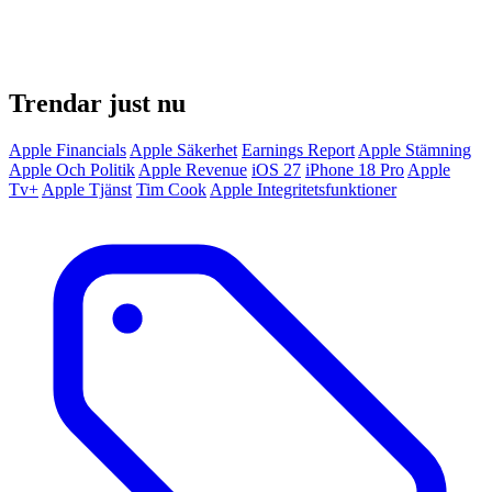
Trendar just nu
Apple Financials
Apple Säkerhet
Earnings Report
Apple Stämning
Apple Och Politik
Apple Revenue
iOS 27
iPhone 18 Pro
Apple
Tv+
Apple Tjänst
Tim Cook
Apple Integritetsfunktioner