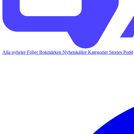
Alla nyheter
Följer
Bokmärken
Nyhetskällor
Kategorier
Stories
Podd