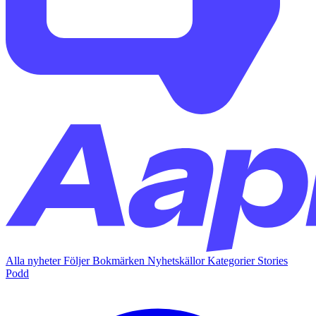
Alla nyheter
Följer
Bokmärken
Nyhetskällor
Kategorier
Stories
Podd