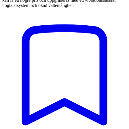
kan få ett högre pris och uppgraderas med ett vibrationsbaserat
högtalarsystem och ökad vattentålighet.