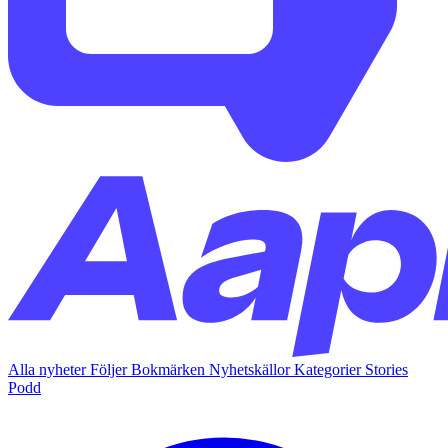
Alla nyheter
Följer
Bokmärken
Nyhetskällor
Kategorier
Stories
Podd