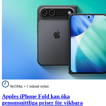
9to5Mac
•
1 månad sedan
Apples iPhone Fold kan öka
genomsnittliga priser för vikbara