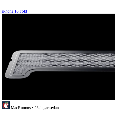
iPhone 16 Fold
MacRumors
•
23 dagar sedan