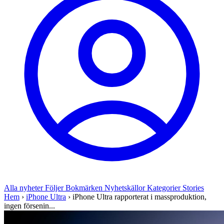
Alla nyheter
Följer
Bokmärken
Nyhetskällor
Kategorier
Stories
Hem
›
iPhone Ultra
›
iPhone Ultra rapporterat i massproduktion,
ingen försenin...