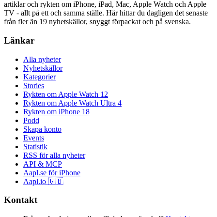
artiklar och rykten om iPhone, iPad, Mac, Apple Watch och Apple
TV - allt på ett och samma ställe. Här hittar du dagligen det senaste
från fler än 19 nyhetskällor, snyggt förpackat och på svenska.
Länkar
Alla nyheter
Nyhetskällor
Kategorier
Stories
Rykten om Apple Watch 12
Rykten om Apple Watch Ultra 4
Rykten om iPhone 18
Podd
Skapa konto
Events
Statistik
RSS för alla nyheter
API & MCP
Aapl.se för iPhone
Aapl.io 🇬🇧
Kontakt