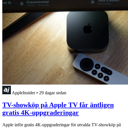
AppleInsider
•
29 dagar sedan
TV-showköp på Apple TV får äntligen
gratis 4K-uppgraderingar
Apple inför gratis 4K-uppgraderingar för utvalda TV-showköp på