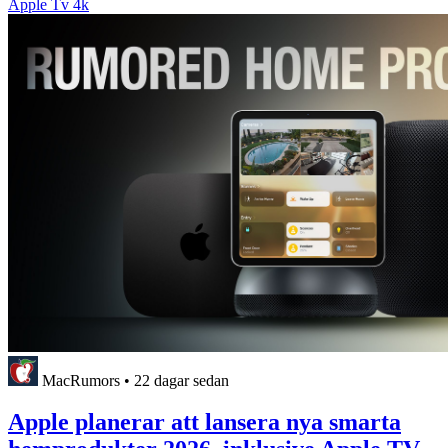
Apple Tv 4k
MacRumors
•
22 dagar sedan
Apple planerar att lansera nya smarta