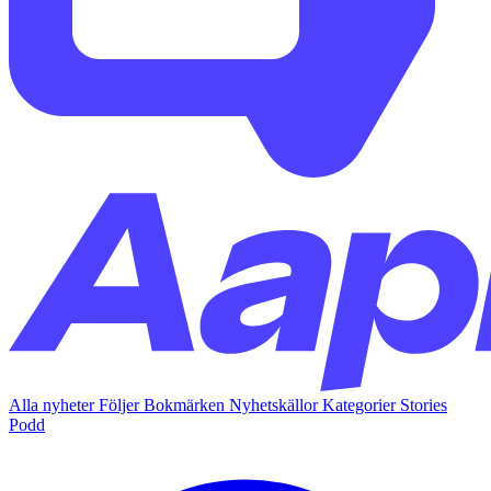
Alla nyheter
Följer
Bokmärken
Nyhetskällor
Kategorier
Stories
Podd