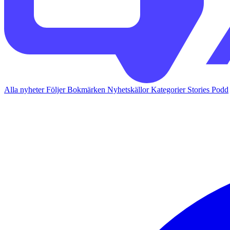
Alla nyheter
Följer
Bokmärken
Nyhetskällor
Kategorier
Stories
Podd