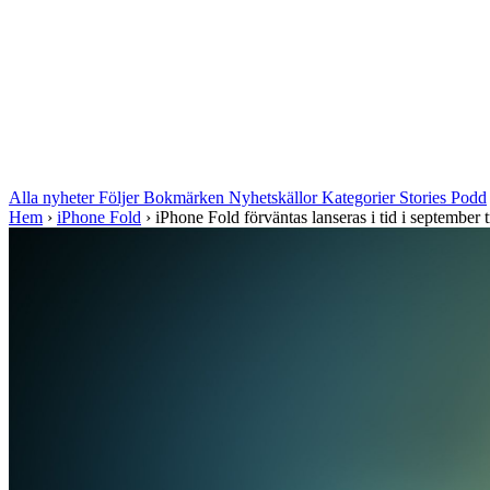
Alla nyheter
Följer
Bokmärken
Nyhetskällor
Kategorier
Stories
Podd
Hem
›
iPhone Fold
›
iPhone Fold förväntas lanseras i tid i september tr