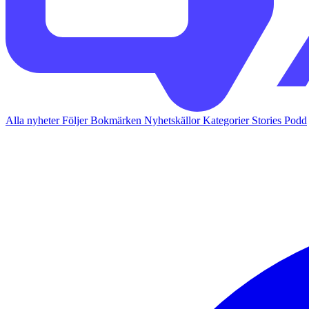
Alla nyheter
Följer
Bokmärken
Nyhetskällor
Kategorier
Stories
Podd