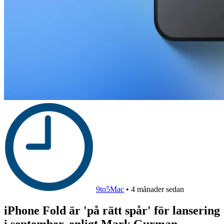
9to5Mac
•
4 månader sedan
iPhone Fold är 'på rätt spår' för lansering
i september, enligt Mark Gurman