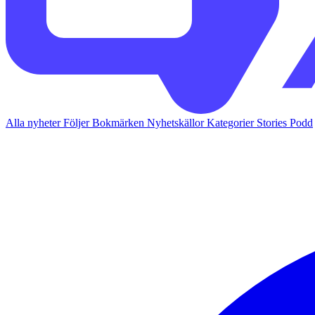
Alla nyheter
Följer
Bokmärken
Nyhetskällor
Kategorier
Stories
Podd