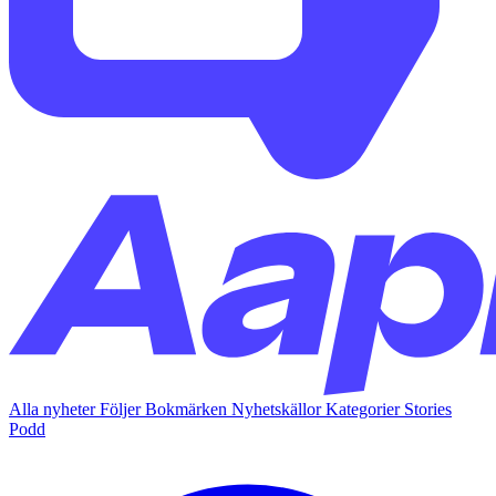
Alla nyheter
Följer
Bokmärken
Nyhetskällor
Kategorier
Stories
Podd