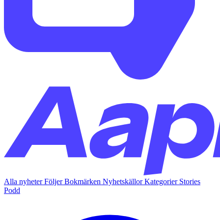
Alla nyheter
Följer
Bokmärken
Nyhetskällor
Kategorier
Stories
Podd