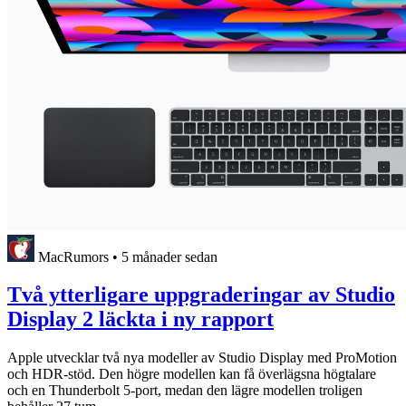
MacRumors
•
5 månader sedan
Två ytterligare uppgraderingar av Studio
Display 2 läckta i ny rapport
Apple utvecklar två nya modeller av Studio Display med ProMotion
och HDR-stöd. Den högre modellen kan få överlägsna högtalare
och en Thunderbolt 5-port, medan den lägre modellen troligen