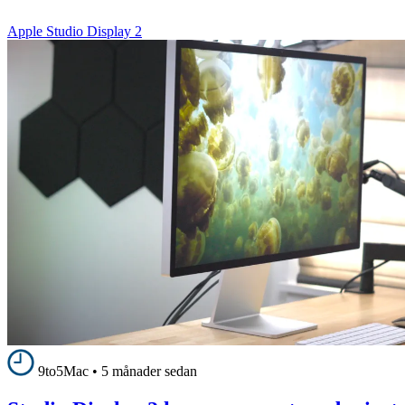
Apple Studio Display 2
9to5Mac
•
5 månader sedan