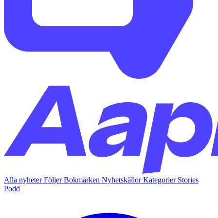
Alla nyheter
Följer
Bokmärken
Nyhetskällor
Kategorier
Stories
Podd