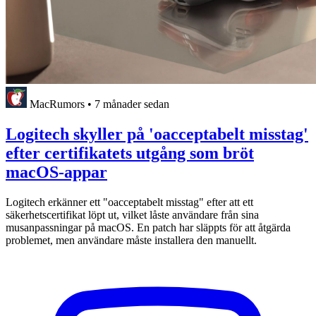
MacRumors
•
7 månader sedan
Logitech skyller på 'oacceptabelt misstag'
efter certifikatets utgång som bröt
macOS-appar
Logitech erkänner ett "oacceptabelt misstag" efter att ett
säkerhetscertifikat löpt ut, vilket låste användare från sina
musanpassningar på macOS. En patch har släppts för att åtgärda
problemet, men användare måste installera den manuellt.