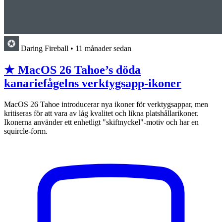
Daring Fireball
•
11 månader sedan
★ MacOS 26 Tahoe’s döda
kanariefågelns verktygsapp-ikoner
MacOS 26 Tahoe introducerar nya ikoner för verktygsappar, men
kritiseras för att vara av låg kvalitet och likna platshållarikoner.
Ikonerna använder ett enhetligt "skiftnyckel"-motiv och har en
squircle-form.