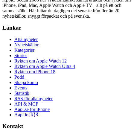
iPhone, iPad, Mac, Apple Watch och Apple TV - allt på ett och
samma ställe. Här hittar du dagligen det senaste från fler än 20
nyhetskällor, snyggt förpackat och på svenska.
Länkar
Alla nyheter
Nyhetskällor
Kategorier
Stories
Rykten om Apple Watch 12
Rykten om Apple Watch Ultra 4
Rykten om iPhone 18
Podd
Skapa konto
Events
Statistik
RSS för alla nyheter
API & MCP
Aapl.se för iPhone
Aapl.io 🇬🇧
Kontakt