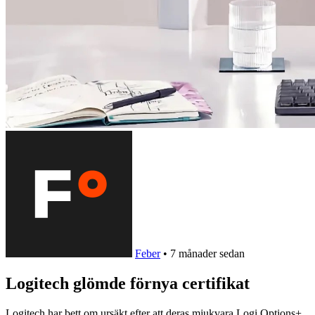
Feber
•
7 månader sedan
Logitech glömde förnya certifikat
Logitech har bett om ursäkt efter att deras mjukvara Logi Options+