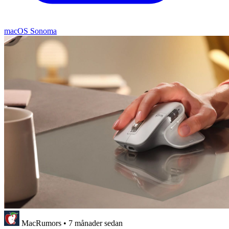
macOS Sonoma
MacRumors
•
7 månader sedan