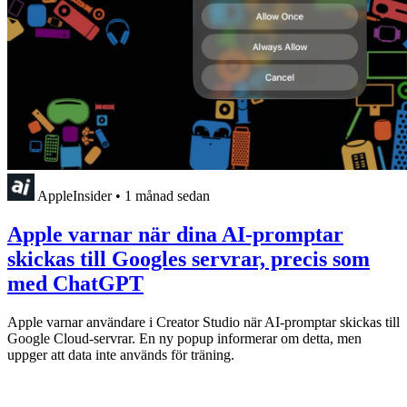
AppleInsider
•
1 månad sedan
Apple varnar när dina AI-promptar
skickas till Googles servrar, precis som
med ChatGPT
Apple varnar användare i Creator Studio när AI-promptar skickas till
Google Cloud-servrar. En ny popup informerar om detta, men
uppger att data inte används för träning.