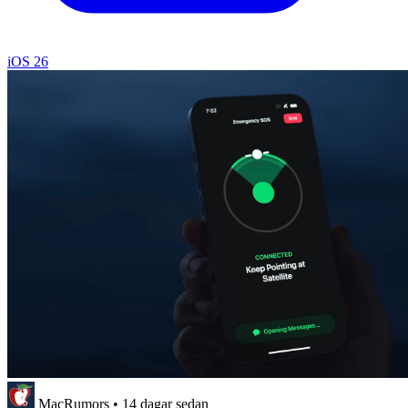
iOS 26
MacRumors
•
14 dagar sedan