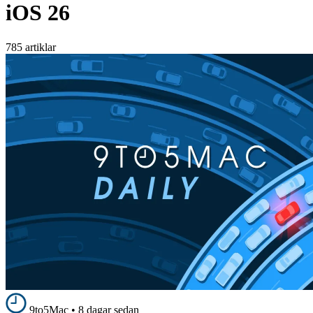
iOS 26
785 artiklar
9to5Mac
•
8 dagar sedan