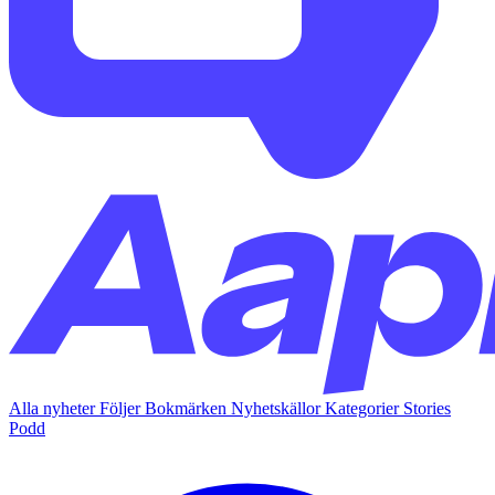
Alla nyheter
Följer
Bokmärken
Nyhetskällor
Kategorier
Stories
Podd