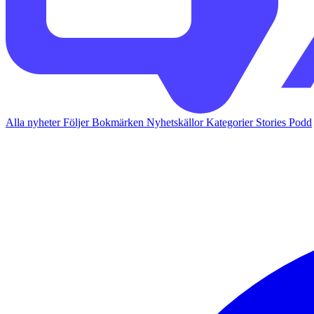
Alla nyheter
Följer
Bokmärken
Nyhetskällor
Kategorier
Stories
Podd