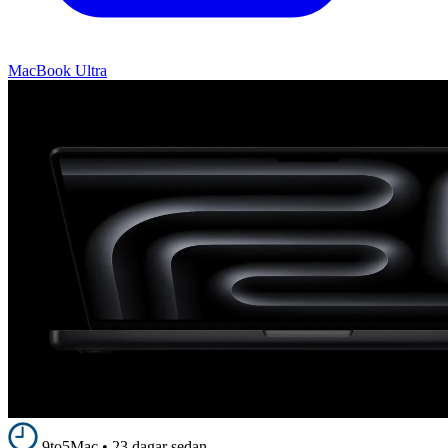
MacBook Ultra
9to5Mac
•
23 dagar sedan