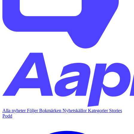
Alla nyheter
Följer
Bokmärken
Nyhetskällor
Kategorier
Stories
Podd