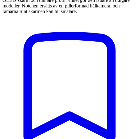
OLED-skärm och tunnare profil, vilket gör den lättare än tidigare
modeller. Notchen ersätts av en pillerformad hålkamera, och
ramarna runt skärmen kan bli smalare.