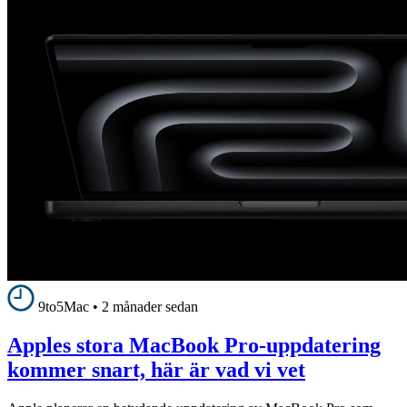
9to5Mac
•
2 månader sedan
Apples stora MacBook Pro-uppdatering
kommer snart, här är vad vi vet