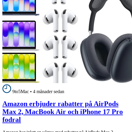
9to5Mac
•
4 månader sedan
Amazon erbjuder rabatter på AirPods
Max 2, MacBook Air och iPhone 17 Pro
fodral