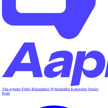
Alla nyheter
Följer
Bokmärken
Nyhetskällor
Kategorier
Stories
Podd