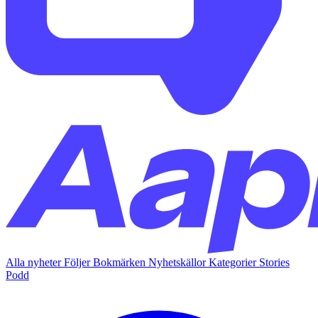
Alla nyheter
Följer
Bokmärken
Nyhetskällor
Kategorier
Stories
Podd