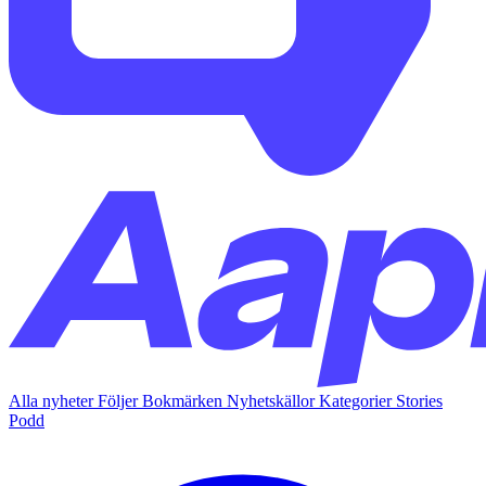
Alla nyheter
Följer
Bokmärken
Nyhetskällor
Kategorier
Stories
Podd