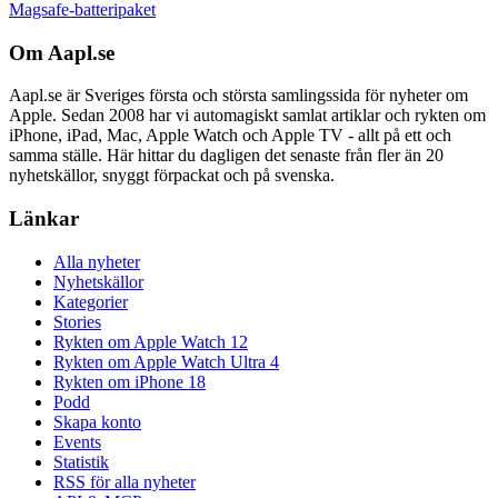
Magsafe-batteripaket
Om Aapl.se
Aapl.se är Sveriges första och största samlingssida för nyheter om
Apple. Sedan 2008 har vi automagiskt samlat artiklar och rykten om
iPhone, iPad, Mac, Apple Watch och Apple TV - allt på ett och
samma ställe. Här hittar du dagligen det senaste från fler än 20
nyhetskällor, snyggt förpackat och på svenska.
Länkar
Alla nyheter
Nyhetskällor
Kategorier
Stories
Rykten om Apple Watch 12
Rykten om Apple Watch Ultra 4
Rykten om iPhone 18
Podd
Skapa konto
Events
Statistik
RSS för alla nyheter