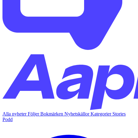
Alla nyheter
Följer
Bokmärken
Nyhetskällor
Kategorier
Stories
Podd