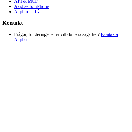
API & MCP
Aapl.se för iPhone
Aapl.io 🇬🇧
Kontakt
Frågor, funderinger eller vill du bara säga hej?
Kontakta
Aapl.se