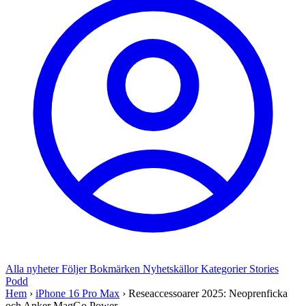
Alla nyheter
Följer
Bokmärken
Nyhetskällor
Kategorier
Stories
Podd
Hem
›
iPhone 16 Pro Max
›
Reseaccessoarer 2025: Neoprenficka
och Anker MagGo Power ...