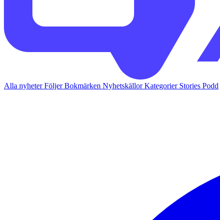
Alla nyheter
Följer
Bokmärken
Nyhetskällor
Kategorier
Stories
Podd