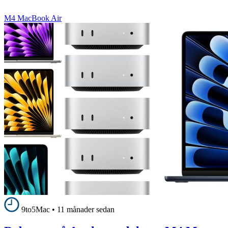
M4 MacBook Air
9to5Mac
•
11 månader sedan