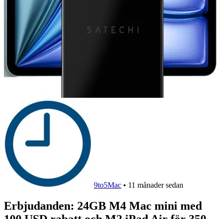
9to5Mac
•
11 månader sedan
Erbjudanden: 24GB M4 Mac mini med
100 USD rabatt och M2 iPad Air för 350