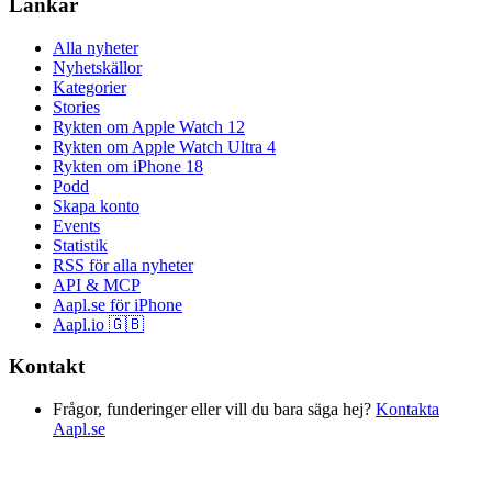
Länkar
Alla nyheter
Nyhetskällor
Kategorier
Stories
Rykten om Apple Watch 12
Rykten om Apple Watch Ultra 4
Rykten om iPhone 18
Podd
Skapa konto
Events
Statistik
RSS för alla nyheter
API & MCP
Aapl.se för iPhone
Aapl.io 🇬🇧
Kontakt
Frågor, funderinger eller vill du bara säga hej?
Kontakta
Aapl.se