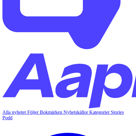
Alla nyheter
Följer
Bokmärken
Nyhetskällor
Kategorier
Stories
Podd