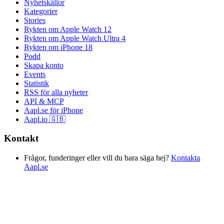
Nyhetskällor
Kategorier
Stories
Rykten om Apple Watch 12
Rykten om Apple Watch Ultra 4
Rykten om iPhone 18
Podd
Skapa konto
Events
Statistik
RSS för alla nyheter
API & MCP
Aapl.se för iPhone
Aapl.io 🇬🇧
Kontakt
Frågor, funderinger eller vill du bara säga hej?
Kontakta
Aapl.se