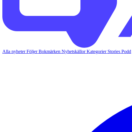
Alla nyheter
Följer
Bokmärken
Nyhetskällor
Kategorier
Stories
Podd