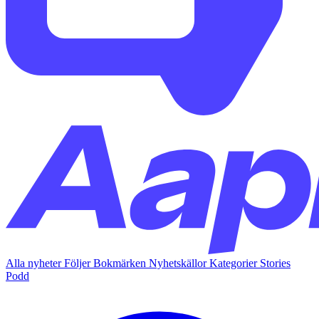
Alla nyheter
Följer
Bokmärken
Nyhetskällor
Kategorier
Stories
Podd