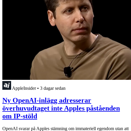
AppleInsider
•
3 dagar sedan
Ny OpenAI-inlägg adresserar
överhuvudtaget inte Apples påståenden
om IP-stöld
OpenAI svarar på Apples stämning om immateriell egendom utan att