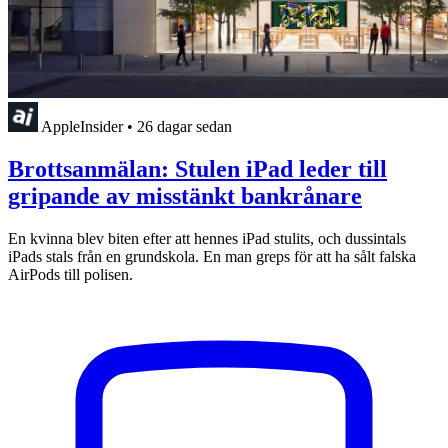
AppleInsider
•
26 dagar sedan
Brottsanmälan: Stulen iPad leder till
gripande av misstänkt bankrånare
En kvinna blev biten efter att hennes iPad stulits, och dussintals
iPads stals från en grundskola. En man greps för att ha sålt falska
AirPods till polisen.