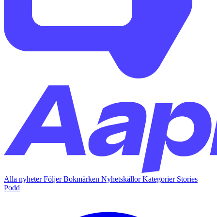
Alla nyheter
Följer
Bokmärken
Nyhetskällor
Kategorier
Stories
Podd