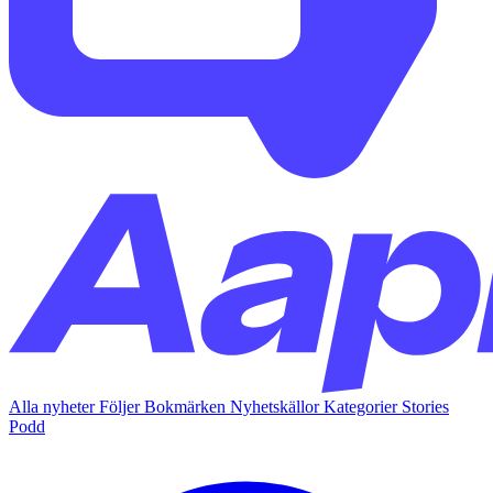
Alla nyheter
Följer
Bokmärken
Nyhetskällor
Kategorier
Stories
Podd