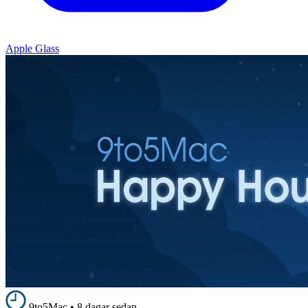
Apple Glass
9to5Mac
•
8 dagar sedan