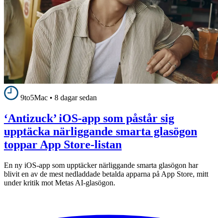
9to5Mac
•
8 dagar sedan
‘Antizuck’ iOS-app som påstår sig
upptäcka närliggande smarta glasögon
toppar App Store-listan
En ny iOS-app som upptäcker närliggande smarta glasögon har
blivit en av de mest nedladdade betalda apparna på App Store, mitt
under kritik mot Metas AI-glasögon.