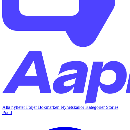
Alla nyheter
Följer
Bokmärken
Nyhetskällor
Kategorier
Stories
Podd