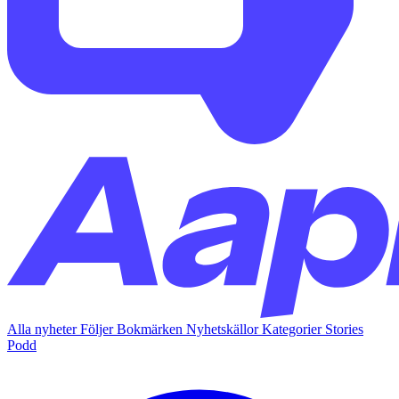
Alla nyheter
Följer
Bokmärken
Nyhetskällor
Kategorier
Stories
Podd