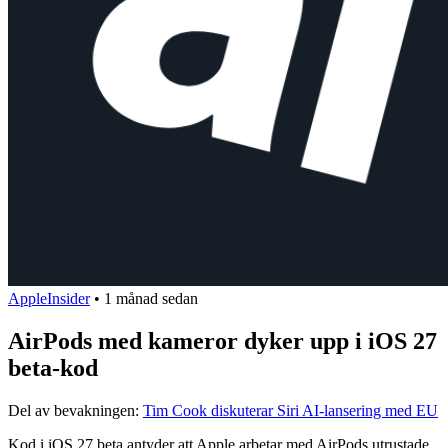
AppleInsider
•
1 månad sedan
AirPods med kameror dyker upp i iOS 27
beta-kod
Del av bevakningen:
Tim Cook diskuterar Siri AI-lansering med EU
Kod i iOS 27 beta antyder att Apple arbetar med AirPods utrustade