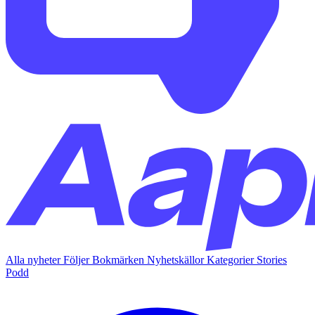
Alla nyheter
Följer
Bokmärken
Nyhetskällor
Kategorier
Stories
Podd