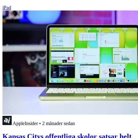
iPad
AppleInsider
•
2 månader sedan
Kansas Citys offentliga skolor satsar helt