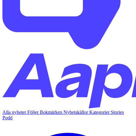
Alla nyheter
Följer
Bokmärken
Nyhetskällor
Kategorier
Stories
Podd