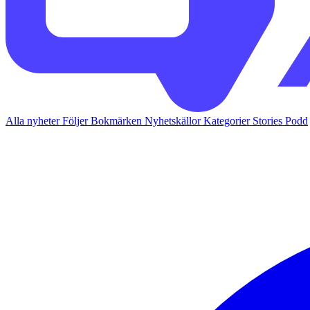
Alla nyheter
Följer
Bokmärken
Nyhetskällor
Kategorier
Stories
Podd