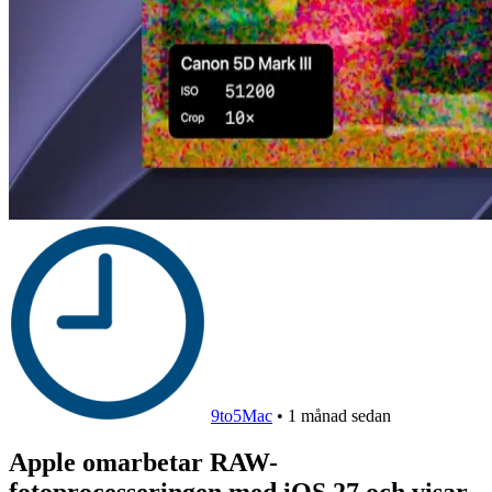
9to5Mac
•
1 månad sedan
Apple omarbetar RAW-
fotoprocesseringen med iOS 27 och visar