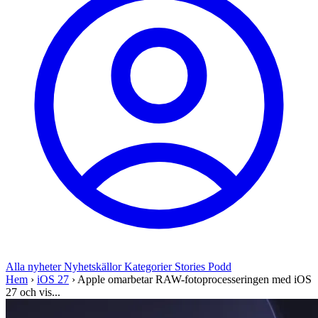
Alla nyheter
Nyhetskällor
Kategorier
Stories
Podd
Hem
›
iOS 27
›
Apple omarbetar RAW-fotoprocesseringen med iOS
27 och vis...