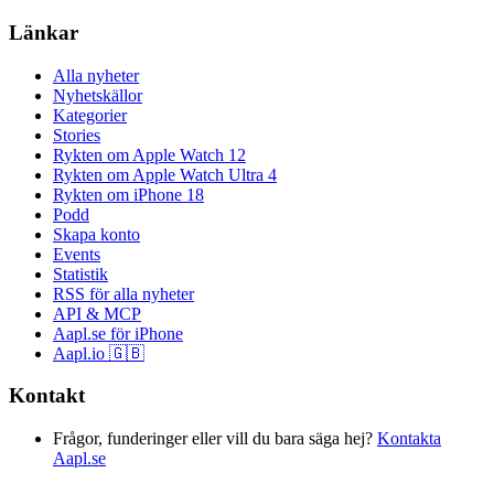
Länkar
Alla nyheter
Nyhetskällor
Kategorier
Stories
Rykten om Apple Watch 12
Rykten om Apple Watch Ultra 4
Rykten om iPhone 18
Podd
Skapa konto
Events
Statistik
RSS för alla nyheter
API & MCP
Aapl.se för iPhone
Aapl.io 🇬🇧
Kontakt
Frågor, funderinger eller vill du bara säga hej?
Kontakta
Aapl.se