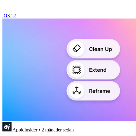
iOS 27
AppleInsider
•
2 månader sedan