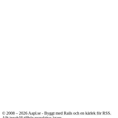
© 2008 – 2026
Aapl.se - Byggt med Rails och en kärlek för RSS.
Allt innehåll tillhör respektive ägare