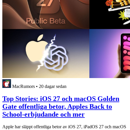
MacRumors
•
20 dagar sedan
Top Stories: iOS 27 och macOS Golden
Gate offentliga betor, Apples Back to
School-erbjudande och mer
Apple har släppt offentliga betor av iOS 27, iPadOS 27 och macOS