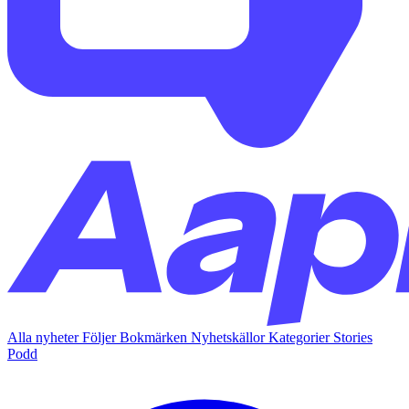
Alla nyheter
Följer
Bokmärken
Nyhetskällor
Kategorier
Stories
Podd