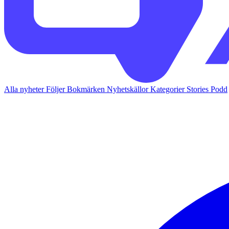
Alla nyheter
Följer
Bokmärken
Nyhetskällor
Kategorier
Stories
Podd