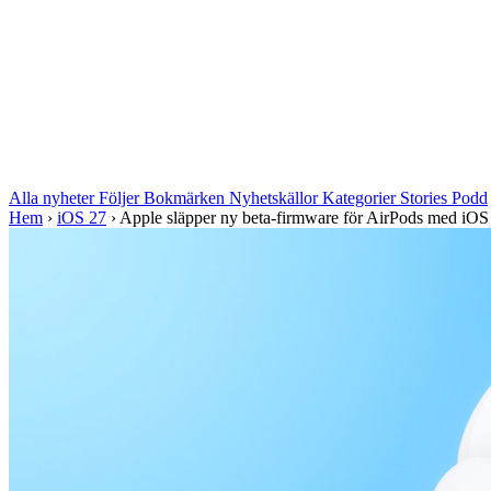
Alla nyheter
Följer
Bokmärken
Nyhetskällor
Kategorier
Stories
Podd
Hem
›
iOS 27
›
Apple släpper ny beta-firmware för AirPods med iOS 