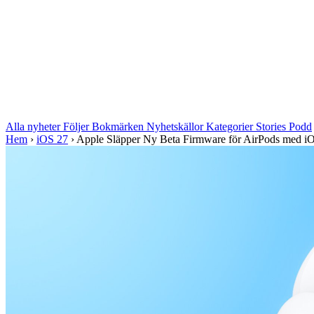
Alla nyheter
Följer
Bokmärken
Nyhetskällor
Kategorier
Stories
Podd
Hem
›
iOS 27
›
Apple Släpper Ny Beta Firmware för AirPods med iO