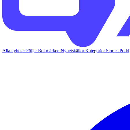
Alla nyheter
Följer
Bokmärken
Nyhetskällor
Kategorier
Stories
Podd