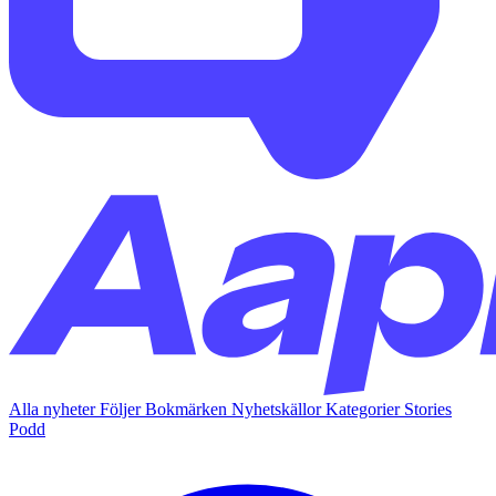
Alla nyheter
Följer
Bokmärken
Nyhetskällor
Kategorier
Stories
Podd