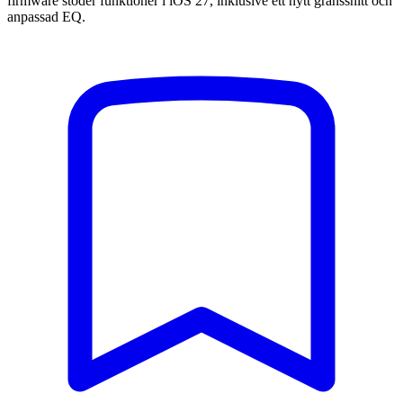
firmware stöder funktioner i iOS 27, inklusive ett nytt gränssnitt och
anpassad EQ.