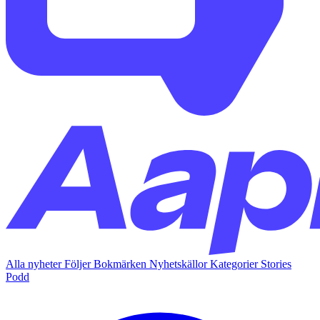
Alla nyheter
Följer
Bokmärken
Nyhetskällor
Kategorier
Stories
Podd