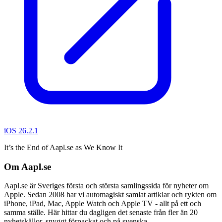
iOS 26.2.1
It’s the End of Aapl.se as We Know It
Om Aapl.se
Aapl.se är Sveriges första och största samlingssida för nyheter om
Apple. Sedan 2008 har vi automagiskt samlat artiklar och rykten om
iPhone, iPad, Mac, Apple Watch och Apple TV - allt på ett och
samma ställe. Här hittar du dagligen det senaste från fler än 20
nyhetskällor, snyggt förpackat och på svenska.