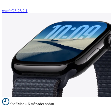
watchOS 26.2.1
9to5Mac
•
6 månader sedan