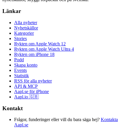
Länkar
Alla nyheter
Nyhetskällor
Kategorier
Stories
Rykten om Apple Watch 12
Rykten om Apple Watch Ultra 4
Rykten om iPhone 18
Podd
Skapa konto
Events
Statistik
RSS för alla nyheter
API & MCP
Aapl.se för iPhone
Aapl.io 🇬🇧
Kontakt
Frågor, funderinger eller vill du bara säga hej?
Kontakta
Aapl.se