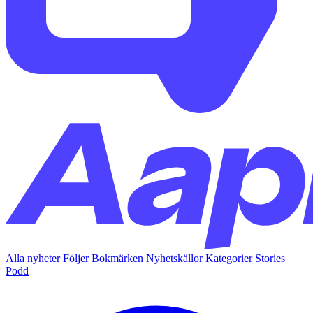
Alla nyheter
Följer
Bokmärken
Nyhetskällor
Kategorier
Stories
Podd